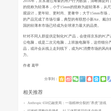
2016年，京东通过海量的用户行为数据，清晰捕捉到
的统称为轻薄本，小于15mm的统称为超轻薄本，从
观设计，更年轻、更时尚、更奢华；大于15mm市场
的产品完成了市场引爆，典型的有联想小新Air、戴尔
国的轻薄本市场已经成为全球潜力最大的品类。
针对不同人群提供定制化PC产品，会使得京东的PC
公电脑，或是二次元电脑，上班族电脑等，这些细分产
品，或许会从线上走到线下，成为PC消费市场的风向
力。
作者 葛甲
分享到：
相关推荐
Anthropic 650亿融资局：一场精神分裂的”养虎”游戏
结构性调整信号增多，AI 三体即将回归各自轨道