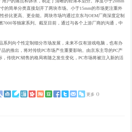
了用户的痛点和诉求，制定了清晰的轻薄本划分。厚度小于20mm
尺寸的简单分类直接划开了两块市场。小于15mm的市场更注重外
，性价比更高、更全能。两块市场均通过京东与OEM厂商深度定制
燃7000等独家系列。截至目前，通过与各个上游厂商的沟通，中
产品系列向个性定制细分市场发展，未来不仅有游戏电脑，也有办
品的推出，将对传统PC市场产生重要影响。由京东主导的PC产
标，传统PC销售的格局将随之发生变化，PC市场将被注入新的活
(
)
更多