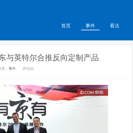
首页
事件
看法
东与英特尔合推反向定制产品
分类：
事件
评论(0)