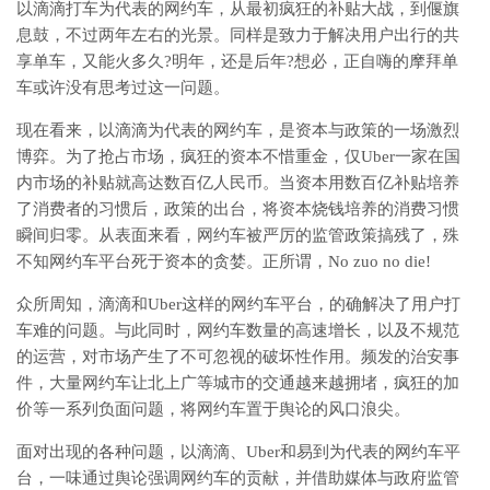
以滴滴打车为代表的网约车，从最初疯狂的补贴大战，到偃旗
息鼓，不过两年左右的光景。同样是致力于解决用户出行的共
享单车，又能火多久?明年，还是后年?想必，正自嗨的摩拜单
车或许没有思考过这一问题。
现在看来，以滴滴为代表的网约车，是资本与政策的一场激烈
博弈。为了抢占市场，疯狂的资本不惜重金，仅Uber一家在国
内市场的补贴就高达数百亿人民币。当资本用数百亿补贴培养
了消费者的习惯后，政策的出台，将资本烧钱培养的消费习惯
瞬间归零。从表面来看，网约车被严厉的监管政策搞残了，殊
不知网约车平台死于资本的贪婪。正所谓，No zuo no die!
众所周知，滴滴和Uber这样的网约车平台，的确解决了用户打
车难的问题。与此同时，网约车数量的高速增长，以及不规范
的运营，对市场产生了不可忽视的破坏性作用。频发的治安事
件，大量网约车让北上广等城市的交通越来越拥堵，疯狂的加
价等一系列负面问题，将网约车置于舆论的风口浪尖。
面对出现的各种问题，以滴滴、Uber和易到为代表的网约车平
台，一味通过舆论强调网约车的贡献，并借助媒体与政府监管