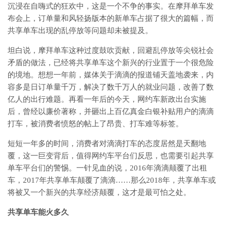
沉浸在自嗨式的狂欢中，这是一个不争的事实。在摩拜单车发
布会上，订单量和风轻扬版本的新单车占据了很大的篇幅，而
共享单车出现的乱停放等问题却未被提及。
坦白说，摩拜单车这种过度鼓吹贡献，回避乱停放等尖锐社会
矛盾的做法，已经将共享单车这个新兴的行业置于一个很危险
的境地。想想一年前，媒体关于滴滴的报道铺天盖地袭来，内
容多是日订单量千万，解决了数千万人的就业问题，改善了数
亿人的出行难题。再看一年后的今天，网约车新政出台实施
后，曾经以廉价著称，并砸出上百亿真金白银补贴用户的滴滴
打车，被消费者愤怒的帖上了昂贵、打车难等标签。
短短一年多的时间，消费者对滴滴打车的态度居然是天翻地
覆，这一巨变背后，值得网约车平台们反思，也需要引起共享
单车平台们的警惕。一针见血的说，2016年滴滴颠覆了出租
车，2017年共享单车颠覆了滴滴……那么2018年，共享单车或
将被又一个新兴的共享经济颠覆，这才是最可怕之处。
共享单车能火多久