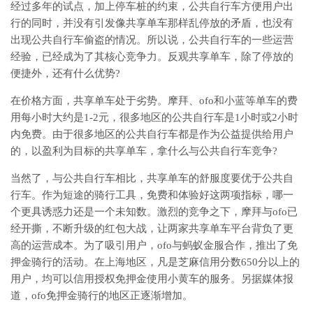
经过多年的试点，加上停车桩的约束，公共自行车方便用户出
行的同时，并没有引发像共享单车那样乱停放的矛盾，也没有
出现公共自行车偷盗的情况。所以说，公共自行车的一些运营
经验，已经成为了其核心竞争力。反观共享单车，除了停放的
便捷外，还有什么优势?
在价格方面，共享单车处于劣势。摩拜、ofo和小蓝等单车的费
用每小时大约是1-2元，很多地区的公共自行车是1小时或2小时
内免费。由于很多地区的公共自行车都是作为公益提供给用户
的，以盈利为目标的共享单车，拿什么与公共自行车竞争?
当然了，与公共自行车相比，共享单车的舒服度要优于公共自
行车。作为短途的骑行工具，免费和体验好这两项指标，哪一
个更具诱惑力还是一个未知数。激烈的竞争之下，摩拜与ofo已
经开撕，不断升级的红包大战，让两家共享单车平台背负了更
高的运营成本。为了吸引用户，ofo与蚂蚁金服合作，推出了免
押金骑行的活动。在上海地区，凡是芝麻信用分数650分以上的
用户，均可以信用授权免押金使用小黄车的服务。另据媒体报
道，ofo免押金骑行的地区正逐渐增加。