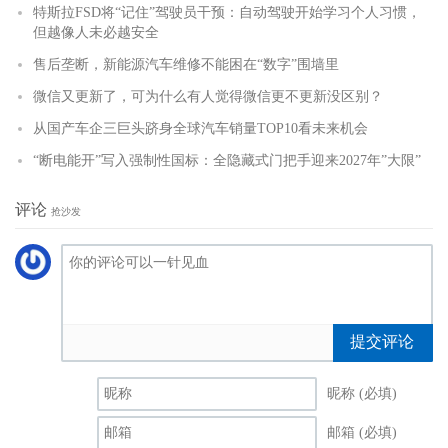
特斯拉FSD将“记住”驾驶员干预：自动驾驶开始学习个人习惯，
但越像人未必越安全
售后垄断，新能源汽车维修不能困在“数字”围墙里
微信又更新了，可为什么有人觉得微信更不更新没区别？
从国产车企三巨头跻身全球汽车销量TOP10看未来机会
“断电能开”写入强制性国标：全隐藏式门把手迎来2027年”大限”
评论
抢沙发
提交评论
昵称 (必填)
邮箱 (必填)