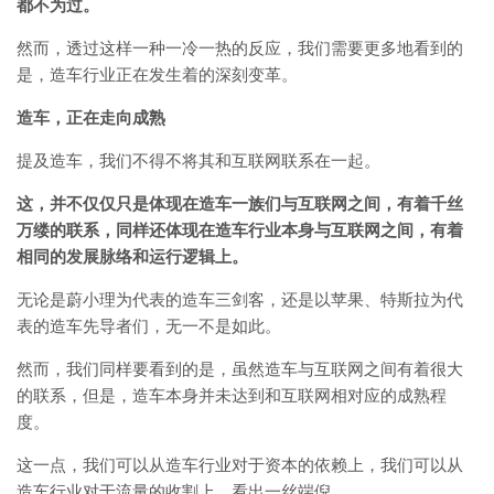
都不为过。
然而，透过这样一种一冷一热的反应，我们需要更多地看到的
是，造车行业正在发生着的深刻变革。
造车，正在走向成熟
提及造车，我们不得不将其和互联网联系在一起。
这，并不仅仅只是体现在造车一族们与互联网之间，有着千丝
万缕的联系，同样还体现在造车行业本身与互联网之间，有着
相同的发展脉络和运行逻辑上。
无论是蔚小理为代表的造车三剑客，还是以苹果、特斯拉为代
表的造车先导者们，无一不是如此。
然而，我们同样要看到的是，虽然造车与互联网之间有着很大
的联系，但是，造车本身并未达到和互联网相对应的成熟程
度。
这一点，我们可以从造车行业对于资本的依赖上，我们可以从
造车行业对于流量的收割上，看出一丝端倪。