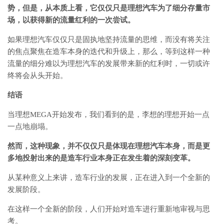
势，但是，从本质上看，它仅仅只是理想汽车为了细分存量市
场，以获得新的流量红利的一次尝试。
如果理想汽车仅仅只是固执地坚持流量的思维，而没有将关注
的焦点聚焦在造车本身的迭代和升级上，那么，等到这样一种
流量的细分难以为理想汽车的发展带来新的红利时，一切或许
终将会从头开始。
结语
当理想MEGA开始发布，我们看到的是，李想的理想开始一点
一点地崩塌。
然而，这种现象，并不仅仅只是体现在理想汽车本身，而是更
多地投射出来的是造车行业本身正在发生着的深刻变革。
从某种意义上来讲，造车行业的发展，正在进入到一个全新的
发展阶段。
在这样一个全新的阶段，人们开始对造车进行重新地审视与思
考。