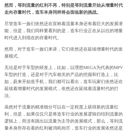
然而，等到流量的红利不再，特别是等到流量开始从增量时代
走向存量时代，造车本身同样将会面临新的挑战。
尽管造车一族们依然还在宣称着流量本身还有着巨大的发展潜
能，但是，我们同样要看到的是，造车行业正在从以往的增量
时代进入到现在的存量时代。
然而，对于造车一族们来讲，它们依然还在延续增量时代的发
展模式。
无论是对于车型的研发上，比如，以理想MEGA为代表的MPV
车型的打造，还是对于汽车相关的产品的挖掘和打造上，比
如，蔚来开始造手机，我们都可以看出，造车玩家们依然还在
延续着增量时代的发展模式，依然还在延续着流量时代的打
法。
虽然对于流量的精准细分可以在一定程度上获得新的流量红
利，但是，如果仅仅只是将造车行业的发展逻辑归结到流量的
逻辑上，而没有跳出以流量为主导的发展模式，那么，等到流
量本身所存在着的红利被消耗殆尽，造车行业的发展依然还是